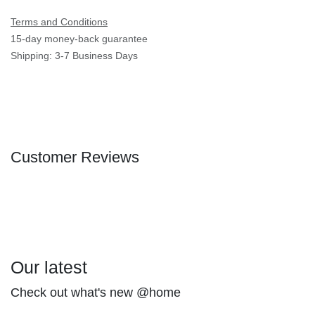
مضرب نسكافيه كهرباء يو اس بي 1*2
(0 review)
مضرب نسكافيه يو اس بى
متاح ب 3 سرعات
135.00
LE
175.00
LE
Add to cart
Add to wishlist